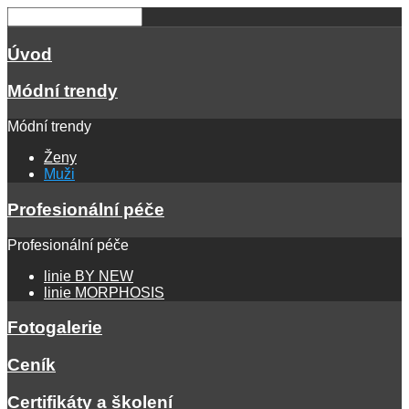
Úvod
Módní trendy
Módní trendy
Ženy
Muži
Profesionální péče
Profesionální péče
linie BY NEW
linie MORPHOSIS
Fotogalerie
Ceník
Certifikáty a školení