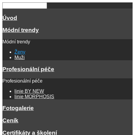
Úvod
Módní trendy
Módní trendy
Ženy
Muži
Profesionální péče
Profesionální péče
linie BY NEW
linie MORPHOSIS
Fotogalerie
Ceník
Certifikáty a školení