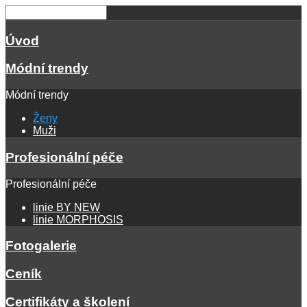
Úvod
Módní trendy
Módní trendy
Ženy
Muži
Profesionální péče
Profesionální péče
linie BY NEW
linie MORPHOSIS
Fotogalerie
Ceník
Certifikáty a školení